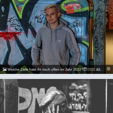
Welche Ziele habt ihr noch offen im Jahr 2022?😇🏳️‍🌈🏳️‍🌈 &lt;&gt;&lt;&gt;&lt;&gt;&lt;&gt;&lt;&gt;&lt;&gt;&lt;&gt;&lt;&gt;&lt;&gt;&lt;&gt; 📷: @execuitive_photo und @dylan.maikel &lt;&gt;&lt;&gt;&lt;&gt;&lt;&gt;&lt;&gt;&lt;&gt;&lt;&gt;&lt;&gt;&lt;&gt;&lt;&gt; #gay #lgbtq #Köln #Cologne #german #berlin #boy #marburg #gaylove #eisenach #shooting #summer #summertime #travel #sun #pride #loveislove #gayboy
@_chr2s_
25. Juli 2022