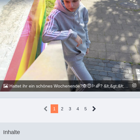
Hattet ihr ein schönes Wochenende?🙈😇🏳️‍🌈? &lt;&gt;&lt;&gt;&lt;&gt;&lt;&gt;&lt;&gt;&lt;&gt;&lt;&gt;&lt;&gt;&lt;&gt;&lt;&gt; 📷: @execuitive_photo &lt;&gt;&lt;&gt;&lt;&gt;&lt;&gt;&lt;&gt;&lt;&gt;&lt;&gt;&lt;&gt;&lt;&gt;&lt;&gt; #gay #lgbtq #Köln #Cologne #german #boy #marburg #gaylove #eisenach #shooting #summer #summertime #travel #sun #pride #loveislove #gayboy
@_chr2s_
26. Juni 2022
1
2
3
4
5
Inhalte