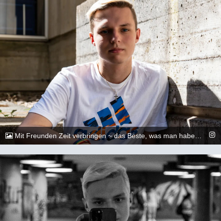
Mit Freunden Zeit verbringen ~ das Beste, was man haben kann😇🏳️‍🌈 &lt;&gt;&lt;&gt;&lt;&gt;&lt;&gt;&lt;&gt;&lt;&gt;&lt;&gt;&lt;&gt;&lt;&gt;&lt;&gt; 📷: @dylan.maikel &lt;&gt;&lt;&gt;&lt;&gt;&lt;&gt;&lt;&gt;&lt;&gt;&lt;&gt;&lt;&gt;&lt;&gt;&lt;&gt; #gay #lgbtq #Köln #Cologne #german #berlin #boy #marburg #gaylove #eisenach #shooting #summer #summertime #travel #sun #pride #loveislove #gayboy
@_chr2s_
20. August 2022