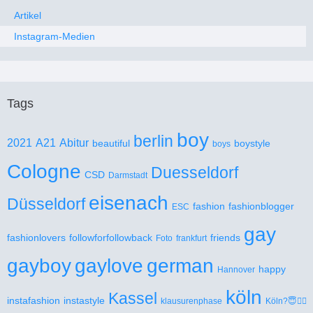
Artikel
Instagram-Medien
Tags
boy
berlin
2021
A21
Abitur
beautiful
boystyle
boys
Cologne
Duesseldorf
CSD
Darmstadt
eisenach
Düsseldorf
fashion
fashionblogger
ESC
gay
fashionlovers
followforfollowback
friends
Foto
frankfurt
gayboy
gaylove
german
happy
Hannover
köln
Kassel
instafashion
instastyle
klausurenphase
Köln?😇🏳️‍🌈