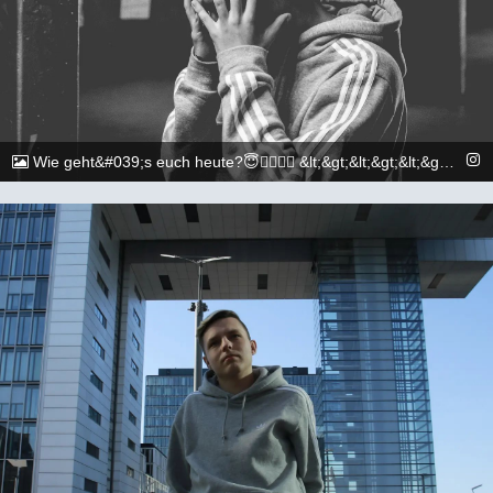
Wie geht&#039;s euch heute?😇🏳️‍🌈🏳️‍🌈 &lt;&gt;&lt;&gt;&lt;&gt;&lt;&gt;&lt;&gt;&lt;&gt;&lt;&gt;&lt;&gt;&lt;&gt;&lt;&gt; 📷: @execuitive_photo und @dylan.maikel &lt;&gt;&lt;&gt;&lt;&gt;&lt;&gt;&lt;&gt;&lt;&gt;&lt;&gt;&lt;&gt;&lt;&gt;&lt;&gt; #gay #lgbtq #Köln #Cologne #german #berlin #boy #marburg #gaylove #eisenach #shooting #summer #summertime #travel #sun #pride #loveislove #gayboy
@_chr2s_
23. Juli 2022