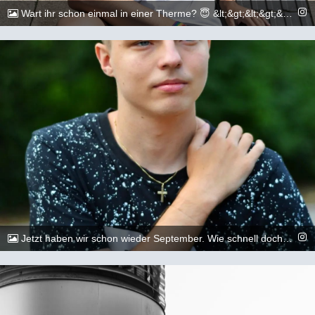
Wart ihr schon einmal in einer Therme? 😇 &lt;&gt;&lt;&gt;&lt;&gt;&lt;&gt;&lt;&gt;&lt;&gt;&lt;&gt;&lt;&gt;&lt;&gt;&lt;&gt; 📷: @dylan.maikel &lt;&gt;&lt;&gt;&lt;&gt;&lt;&gt;&lt;&gt;&lt;&gt;&lt;&gt;&lt;&gt;&lt;&gt;&lt;&gt; #gay #lgbtq #Köln #Cologne #german #berlin #boy #marburg #gaylove #eisenach #Kassel #Düsseldorf #Duesseldorf #shooting #summer #summertime #travel #sun #pride #loveislove #gayboy
@_chr2s_
4. September 2022
Jetzt haben wir schon wieder September. Wie schnell doch die Zeit vergeht. 🙈😇Genießt also das restliche Jahr.🏳️‍🌈 &lt;&gt;&lt;&gt;&lt;&gt;&lt;&gt;&lt;&gt;&lt;&gt;&lt;&gt;&lt;&gt;&lt;&gt;&lt;&gt; 📷: @artdescription_photography &lt;&gt;&lt;&gt;&lt;&gt;&lt;&gt;&lt;&gt;&lt;&gt;&lt;&gt;&lt;&gt;&lt;&gt;&lt;&gt; #gay #lgbtq #Köln #Cologne #german #berlin #boy #marburg #gaylove #eisenach #Kassel #Düsseldorf #Duesseldorf #shooting #summer #summertime #travel #sun #pride #loveislove #gayboy
@_chr2s_
1. September 2022