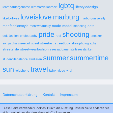
lgbtq
lifestyledesign
learnhardorgohome
lernmotivationrockt
loveislove
marburg
likeforlikes
marburguniversity
menfashionstyle
mode
model
ootd
mensweardaily
modeling
pride
shooting
ootdfashion
photography
reel
sneaker
streetart
streetlook
sonyalpha
steeetart
street
streetphotography
streetstyle
streetwearfashion
stressabbauenstattstresstanken
summer
summertime
studentlifebalance
studieren
sun
travel
telephone
twink
video
viral
Datenschutzerklärung
Kontakt
Impressum
Diese Seite verwendet Cookies. Durch die Nutzung unserer Seite erklären Sie
Design “Flatchine” by
GangstaSunny
.
sich damit einverstanden, dass wir Cookies setzen.