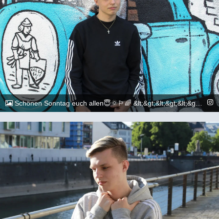
Schönen Sonntag euch allen😇🌞🏳️‍🌈 &lt;&gt;&lt;&gt;&lt;&gt;&lt;&gt;&lt;&gt;&lt;&gt;&lt;&gt;&lt;&gt;&lt;&gt;&lt;&gt; 📷: @execuitive_photo &lt;&gt;&lt;&gt;&lt;&gt;&lt;&gt;&lt;&gt;&lt;&gt;&lt;&gt;&lt;&gt;&lt;&gt;&lt;&gt; #gay #lgbtq #Köln #Cologne #german #boy #marburg #gaylove #eisenach #shooting #summer #summertime #travel #sun #pride #loveislove #gayboy
@_chr2s_
10. Juli 2022