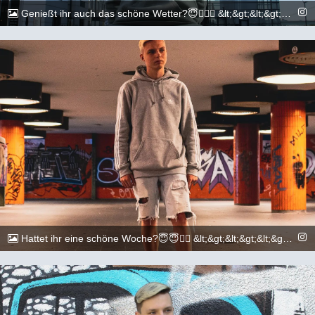
Genießt ihr auch das schöne Wetter?😇🏳️‍🌈🌞 &lt;&gt;&lt;&gt;&lt;&gt;&lt;&gt;&lt;&gt;&lt;&gt;&lt;&gt;&lt;&gt;&lt;&gt;&lt;&gt; 📷: @execuitive_photo &lt;&gt;&lt;&gt;&lt;&gt;&lt;&gt;&lt;&gt;&lt;&gt;&lt;&gt;&lt;&gt;&lt;&gt;&lt;&gt; #gay #lgbtq #Köln #Cologne #german #berlin #boy #marburg #gaylove #eisenach #shooting #summer #summertime #travel #sun #pride #loveislove #gayboy
@_chr2s_
19. Juli 2022
Hattet ihr eine schöne Woche?😇😇🏳️‍🌈 &lt;&gt;&lt;&gt;&lt;&gt;&lt;&gt;&lt;&gt;&lt;&gt;&lt;&gt;&lt;&gt;&lt;&gt;&lt;&gt; 📷: @execuitive_photo und @dylan.maikel &lt;&gt;&lt;&gt;&lt;&gt;&lt;&gt;&lt;&gt;&lt;&gt;&lt;&gt;&lt;&gt;&lt;&gt;&lt;&gt; #gay #lgbtq #Köln #Cologne #german #berlin #boy #marburg #gaylove #eisenach #shooting #summer #summertime #travel #sun #pride #loveislove #gayboy
@_chr2s_
16. Juli 2022