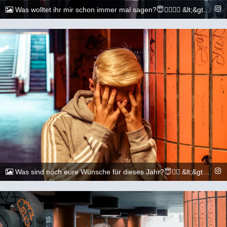
Was wolltet ihr mir schon immer mal sagen?😇🏳️‍🌈🏳️‍🌈 &lt;&gt;&lt;&gt;&lt;&gt;&lt;&gt;&lt;&gt;&lt;&gt;&lt;&gt;&lt;&gt;&lt;&gt;&lt;&gt; 📷: @execuitive_photo &lt;&gt;&lt;&gt;&lt;&gt;&lt;&gt;&lt;&gt;&lt;&gt;&lt;&gt;&lt;&gt;&lt;&gt;&lt;&gt; #gay #lgbtq #Köln #Cologne #german #berlin #boy #marburg #gaylove #eisenach #shooting #summer #summertime #travel #sun #pride #loveislove #gayboy
@_chr2s_
15. August 2022
Was sind noch eure Wünsche für dieses Jahr?😇🏳️‍🌈 &lt;&gt;&lt;&gt;&lt;&gt;&lt;&gt;&lt;&gt;&lt;&gt;&lt;&gt;&lt;&gt;&lt;&gt;&lt;&gt; 📷: @execuitive_photo und @dylan.maikel &lt;&gt;&lt;&gt;&lt;&gt;&lt;&gt;&lt;&gt;&lt;&gt;&lt;&gt;&lt;&gt;&lt;&gt;&lt;&gt; #gay #lgbtq #Köln #Cologne #german #berlin #boy #marburg #gaylove #eisenach #shooting #summer #summertime #travel #sun #pride #loveislove #gayboy
@_chr2s_
11. August 2022