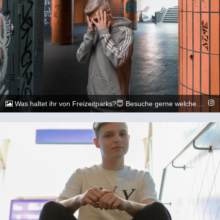
Was haltet ihr von Freizeitparks?😇 Besuche gerne welche...vorallem mit meinen Freunden 😇🏳️‍🌈🏳️‍🌈 &lt;&gt;&lt;&gt;&lt;&gt;&lt;&gt;&lt;&gt;&lt;&gt;&lt;&gt;&lt;&gt;&lt;&gt;&lt;&gt; 📷: @execuitive_photo und @dylan.maikel &lt;&gt;&lt;&gt;&lt;&gt;&lt;&gt;&lt;&gt;&lt;&gt;&lt;&gt;&lt;&gt;&lt;&gt;&lt;&gt; #gay #lgbtq #Köln #Cologne #german #berlin #boy #marburg #gaylove #eisenach #shooting #summer #summertime #travel #sun #pride #loveislove #gayboy
@_chr2s_
5. August 2022