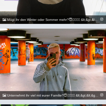
Mögt ihr den Winter oder Sommer mehr?😇🏳️‍🌈🏳️‍🌈 &lt;&gt;&lt;&gt;&lt;&gt;&lt;&gt;&lt;&gt;&lt;&gt;&lt;&gt;&lt;&gt;&lt;&gt;&lt;&gt; 📷: @execuitive_photo &lt;&gt;&lt;&gt;&lt;&gt;&lt;&gt;&lt;&gt;&lt;&gt;&lt;&gt;&lt;&gt;&lt;&gt;&lt;&gt; #gay #lgbtq #Köln #Cologne #german #berlin #boy #marburg #gaylove #eisenach #shooting #summer #summertime #travel #sun #pride #loveislove #gayboy
@_chr2s_
2. August 2022
Unternehmt ihr viel mit eurer Familie?😇🏳️‍🌈🏳️‍🌈 &lt;&gt;&lt;&gt;&lt;&gt;&lt;&gt;&lt;&gt;&lt;&gt;&lt;&gt;&lt;&gt;&lt;&gt;&lt;&gt; 📷: @execuitive_photo Und @dylan.maikel &lt;&gt;&lt;&gt;&lt;&gt;&lt;&gt;&lt;&gt;&lt;&gt;&lt;&gt;&lt;&gt;&lt;&gt;&lt;&gt; #gay #lgbtq #Köln #Cologne #german #berlin #boy #marburg #gaylove #eisenach #shooting #summer #summertime #travel #sun #pride #loveislove #gayboy
@_chr2s_
29. Juli 2022