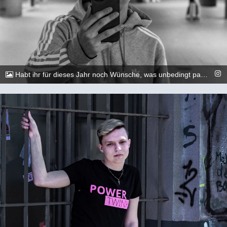
Habt ihr für dieses Jahr noch Wünsche, was unbedingt passieren soll?😇🏳️‍🌈🏳️‍🌈 &lt;&gt;&lt;&gt;&lt;&gt;&lt;&gt;&lt;&gt;&lt;&gt;&lt;&gt;&lt;&gt;&lt;&gt;&lt;&gt; 📷: @execuitive_photo und @dylan.maikel &lt;&gt;&lt;&gt;&lt;&gt;&lt;&gt;&lt;&gt;&lt;&gt;&lt;&gt;&lt;&gt;&lt;&gt;&lt;&gt; #gay #lgbtq #Köln #Cologne #german #berlin #boy #marburg #gaylove #eisenach #shooting #summer #summertime #travel #sun #pride #loveislove #gayboy
@_chr2s_
18. August 2022