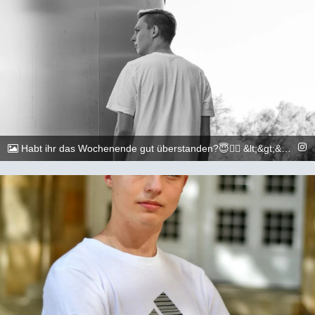
Habt ihr das Wochenende gut überstanden?😇🏳️‍🌈 &lt;&gt;&lt;&gt;&lt;&gt;&lt;&gt;&lt;&gt;&lt;&gt;&lt;&gt;&lt;&gt;&lt;&gt;&lt;&gt; 📷: @dylan.maikel &lt;&gt;&lt;&gt;&lt;&gt;&lt;&gt;&lt;&gt;&lt;&gt;&lt;&gt;&lt;&gt;&lt;&gt;&lt;&gt; #gay #lgbtq #Köln #Cologne #german #berlin #boy #marburg #gaylove #eisenach #Kassel #Düsseldorf #Duesseldorf #shooting #summer #summertime #travel #sun #pride #loveislove #gayboy
@_chr2s_
29. August 2022