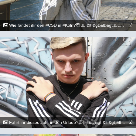
Wie fandet ihr den #CSD in #Köln?😇🏳️‍🌈 &lt;&gt;&lt;&gt;&lt;&gt;&lt;&gt;&lt;&gt;&lt;&gt;&lt;&gt;&lt;&gt;&lt;&gt;&lt;&gt; 📷: @execuitive_photo &lt;&gt;&lt;&gt;&lt;&gt;&lt;&gt;&lt;&gt;&lt;&gt;&lt;&gt;&lt;&gt;&lt;&gt;&lt;&gt; #gay #lgbtq #Köln #Cologne #german #boy #marburg #gaylove #eisenach #shooting #summer #summertime #travel #sun #pride #loveislove #gayboy
@_chr2s_
5. Juli 2022
Fahrt ihr dieses Jahr in den Urlaub?😇🏳️‍🌈 &lt;&gt;&lt;&gt;&lt;&gt;&lt;&gt;&lt;&gt;&lt;&gt;&lt;&gt;&lt;&gt;&lt;&gt;&lt;&gt; 📷: @execuitive_photo &lt;&gt;&lt;&gt;&lt;&gt;&lt;&gt;&lt;&gt;&lt;&gt;&lt;&gt;&lt;&gt;&lt;&gt;&lt;&gt; #gay #lgbtq #Köln #Cologne #german #boy #marburg #gaylove #eisenach #shooting #summer #summertime #travel #sun #pride #loveislove #gayboy
@_chr2s_
1. Juli 2022