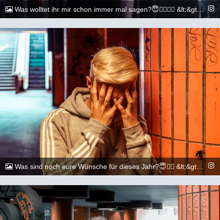
Was wolltet ihr mir schon immer mal sagen?😇🏳️‍🌈🏳️‍🌈 &lt;&gt;&lt;&gt;&lt;&gt;&lt;&gt;&lt;&gt;&lt;&gt;&lt;&gt;&lt;&gt;&lt;&gt;&lt;&gt; 📷: @execuitive_photo &lt;&gt;&lt;&gt;&lt;&gt;&lt;&gt;&lt;&gt;&lt;&gt;&lt;&gt;&lt;&gt;&lt;&gt;&lt;&gt; #gay #lgbtq #Köln #Cologne #german #berlin #boy #marburg #gaylove #eisenach #shooting #summer #summertime #travel #sun #pride #loveislove #gayboy
@_chr2s_
15. August 2022
Was sind noch eure Wünsche für dieses Jahr?😇🏳️‍🌈 &lt;&gt;&lt;&gt;&lt;&gt;&lt;&gt;&lt;&gt;&lt;&gt;&lt;&gt;&lt;&gt;&lt;&gt;&lt;&gt; 📷: @execuitive_photo und @dylan.maikel &lt;&gt;&lt;&gt;&lt;&gt;&lt;&gt;&lt;&gt;&lt;&gt;&lt;&gt;&lt;&gt;&lt;&gt;&lt;&gt; #gay #lgbtq #Köln #Cologne #german #berlin #boy #marburg #gaylove #eisenach #shooting #summer #summertime #travel #sun #pride #loveislove #gayboy
@_chr2s_
11. August 2022