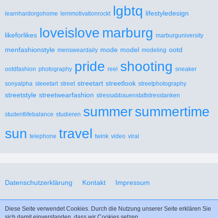
lgbtq
lifestyledesign
learnhardorgohome
lernmotivationrockt
loveislove
marburg
likeforlikes
marburguniversity
menfashionstyle
mode
model
ootd
mensweardaily
modeling
pride
shooting
ootdfashion
photography
reel
sneaker
streetart
streetlook
sonyalpha
steeetart
street
streetphotography
streetstyle
streetwearfashion
stressabbauenstattstresstanken
summer
summertime
studentlifebalance
studieren
sun
travel
telephone
twink
video
viral
Datenschutzerklärung
Kontakt
Impressum
Diese Seite verwendet Cookies. Durch die Nutzung unserer Seite erklären Sie
Design “Flatchine” by
GangstaSunny
.
sich damit einverstanden, dass wir Cookies setzen.