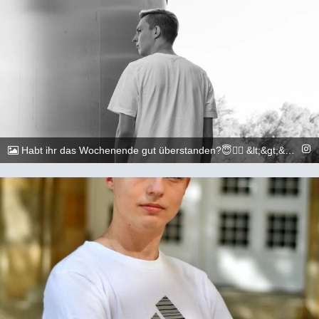
Habt ihr das Wochenende gut überstanden?😇🏳️‍🌈 &lt;&gt;&lt;&gt;&lt;&gt;&lt;&gt;&lt;&gt;&lt;&gt;&lt;&gt;&lt;&gt;&lt;&gt;&lt;&gt; 📷: @dylan.maikel &lt;&gt;&lt;&gt;&lt;&gt;&lt;&gt;&lt;&gt;&lt;&gt;&lt;&gt;&lt;&gt;&lt;&gt;&lt;&gt; #gay #lgbtq #Köln #Cologne #german #berlin #boy #marburg #gaylove #eisenach #Kassel #Düsseldorf #Duesseldorf #shooting #summer #summertime #travel #sun #pride #loveislove #gayboy
@_chr2s_
29. August 2022