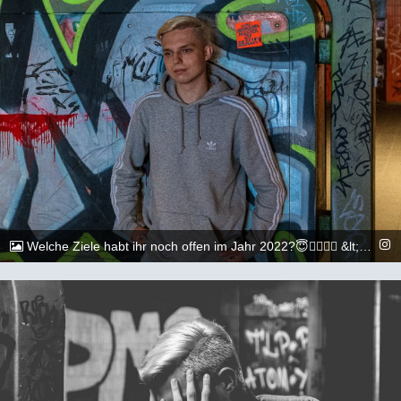
Welche Ziele habt ihr noch offen im Jahr 2022?😇🏳️‍🌈🏳️‍🌈 &lt;&gt;&lt;&gt;&lt;&gt;&lt;&gt;&lt;&gt;&lt;&gt;&lt;&gt;&lt;&gt;&lt;&gt;&lt;&gt; 📷: @execuitive_photo und @dylan.maikel &lt;&gt;&lt;&gt;&lt;&gt;&lt;&gt;&lt;&gt;&lt;&gt;&lt;&gt;&lt;&gt;&lt;&gt;&lt;&gt; #gay #lgbtq #Köln #Cologne #german #berlin #boy #marburg #gaylove #eisenach #shooting #summer #summertime #travel #sun #pride #loveislove #gayboy
@_chr2s_
25. Juli 2022