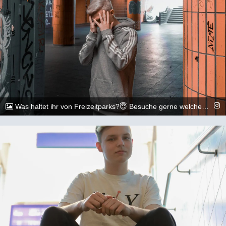
Was haltet ihr von Freizeitparks?😇 Besuche gerne welche...vorallem mit meinen Freunden 😇🏳️‍🌈🏳️‍🌈 &lt;&gt;&lt;&gt;&lt;&gt;&lt;&gt;&lt;&gt;&lt;&gt;&lt;&gt;&lt;&gt;&lt;&gt;&lt;&gt; 📷: @execuitive_photo und @dylan.maikel &lt;&gt;&lt;&gt;&lt;&gt;&lt;&gt;&lt;&gt;&lt;&gt;&lt;&gt;&lt;&gt;&lt;&gt;&lt;&gt; #gay #lgbtq #Köln #Cologne #german #berlin #boy #marburg #gaylove #eisenach #shooting #summer #summertime #travel #sun #pride #loveislove #gayboy
@_chr2s_
5. August 2022