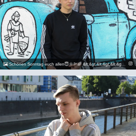
Schönen Sonntag euch allen😇🌞🏳️‍🌈 &lt;&gt;&lt;&gt;&lt;&gt;&lt;&gt;&lt;&gt;&lt;&gt;&lt;&gt;&lt;&gt;&lt;&gt;&lt;&gt; 📷: @execuitive_photo &lt;&gt;&lt;&gt;&lt;&gt;&lt;&gt;&lt;&gt;&lt;&gt;&lt;&gt;&lt;&gt;&lt;&gt;&lt;&gt; #gay #lgbtq #Köln #Cologne #german #boy #marburg #gaylove #eisenach #shooting #summer #summertime #travel #sun #pride #loveislove #gayboy
@_chr2s_
10. Juli 2022