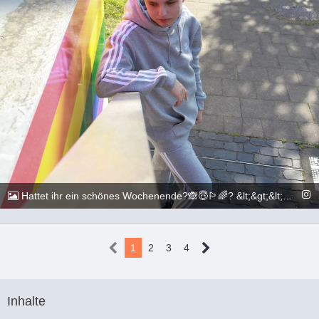
Hattet ihr ein schönes Wochenende?🙈😇🏳️‍🌈? &lt;&gt;&lt;&gt;&lt;&gt;&lt;&gt;&lt;&gt;&lt;&gt;&lt;&gt;&lt;&gt;&lt;&gt;&lt;&gt; 📷: @execuitive_photo &lt;&gt;&lt;&gt;&lt;&gt;&lt;&gt;&lt;&gt;&lt;&gt;&lt;&gt;&lt;&gt;&lt;&gt;&lt;&gt; #gay #lgbtq #Köln #Cologne #german #boy #marburg #gaylove #eisenach #shooting #summer #summertime #travel #sun #pride #loveislove #gayboy
@_chr2s_
26. Juni 2022
1
2
3
4
Inhalte