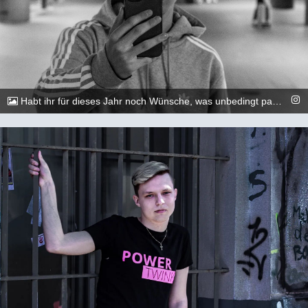
Habt ihr für dieses Jahr noch Wünsche, was unbedingt passieren soll?😇🏳️‍🌈🏳️‍🌈 &lt;&gt;&lt;&gt;&lt;&gt;&lt;&gt;&lt;&gt;&lt;&gt;&lt;&gt;&lt;&gt;&lt;&gt;&lt;&gt; 📷: @execuitive_photo und @dylan.maikel &lt;&gt;&lt;&gt;&lt;&gt;&lt;&gt;&lt;&gt;&lt;&gt;&lt;&gt;&lt;&gt;&lt;&gt;&lt;&gt; #gay #lgbtq #Köln #Cologne #german #berlin #boy #marburg #gaylove #eisenach #shooting #summer #summertime #travel #sun #pride #loveislove #gayboy
@_chr2s_
18. August 2022