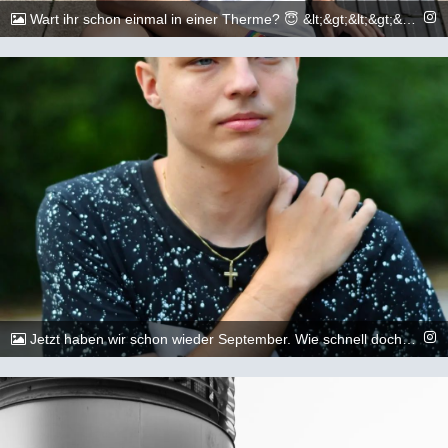
Wart ihr schon einmal in einer Therme? 😇 &lt;&gt;&lt;&gt;&lt;&gt;&lt;&gt;&lt;&gt;&lt;&gt;&lt;&gt;&lt;&gt;&lt;&gt;&lt;&gt; 📷: @dylan.maikel &lt;&gt;&lt;&gt;&lt;&gt;&lt;&gt;&lt;&gt;&lt;&gt;&lt;&gt;&lt;&gt;&lt;&gt;&lt;&gt; #gay #lgbtq #Köln #Cologne #german #berlin #boy #marburg #gaylove #eisenach #Kassel #Düsseldorf #Duesseldorf #shooting #summer #summertime #travel #sun #pride #loveislove #gayboy
@_chr2s_
4. September 2022
Jetzt haben wir schon wieder September. Wie schnell doch die Zeit vergeht. 🙈😇Genießt also das restliche Jahr.🏳️‍🌈 &lt;&gt;&lt;&gt;&lt;&gt;&lt;&gt;&lt;&gt;&lt;&gt;&lt;&gt;&lt;&gt;&lt;&gt;&lt;&gt; 📷: @artdescription_photography &lt;&gt;&lt;&gt;&lt;&gt;&lt;&gt;&lt;&gt;&lt;&gt;&lt;&gt;&lt;&gt;&lt;&gt;&lt;&gt; #gay #lgbtq #Köln #Cologne #german #berlin #boy #marburg #gaylove #eisenach #Kassel #Düsseldorf #Duesseldorf #shooting #summer #summertime #travel #sun #pride #loveislove #gayboy
@_chr2s_
1. September 2022