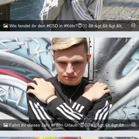
Wie fandet ihr den #CSD in #Köln?😇🏳️‍🌈 &lt;&gt;&lt;&gt;&lt;&gt;&lt;&gt;&lt;&gt;&lt;&gt;&lt;&gt;&lt;&gt;&lt;&gt;&lt;&gt; 📷: @execuitive_photo &lt;&gt;&lt;&gt;&lt;&gt;&lt;&gt;&lt;&gt;&lt;&gt;&lt;&gt;&lt;&gt;&lt;&gt;&lt;&gt; #gay #lgbtq #Köln #Cologne #german #boy #marburg #gaylove #eisenach #shooting #summer #summertime #travel #sun #pride #loveislove #gayboy
@_chr2s_
5. Juli 2022
Fahrt ihr dieses Jahr in den Urlaub?😇🏳️‍🌈 &lt;&gt;&lt;&gt;&lt;&gt;&lt;&gt;&lt;&gt;&lt;&gt;&lt;&gt;&lt;&gt;&lt;&gt;&lt;&gt; 📷: @execuitive_photo &lt;&gt;&lt;&gt;&lt;&gt;&lt;&gt;&lt;&gt;&lt;&gt;&lt;&gt;&lt;&gt;&lt;&gt;&lt;&gt; #gay #lgbtq #Köln #Cologne #german #boy #marburg #gaylove #eisenach #shooting #summer #summertime #travel #sun #pride #loveislove #gayboy
@_chr2s_
1. Juli 2022