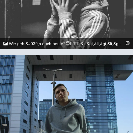
Wie geht&#039;s euch heute?😇🏳️‍🌈🏳️‍🌈 &lt;&gt;&lt;&gt;&lt;&gt;&lt;&gt;&lt;&gt;&lt;&gt;&lt;&gt;&lt;&gt;&lt;&gt;&lt;&gt; 📷: @execuitive_photo und @dylan.maikel &lt;&gt;&lt;&gt;&lt;&gt;&lt;&gt;&lt;&gt;&lt;&gt;&lt;&gt;&lt;&gt;&lt;&gt;&lt;&gt; #gay #lgbtq #Köln #Cologne #german #berlin #boy #marburg #gaylove #eisenach #shooting #summer #summertime #travel #sun #pride #loveislove #gayboy
@_chr2s_
23. Juli 2022