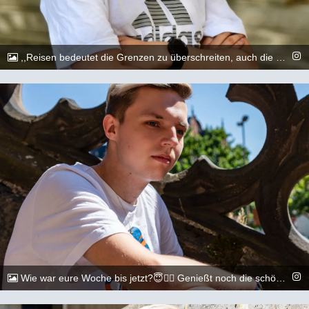
,,Reisen bedeutet die Grenzen zu überschreiten, auch die eigenen&quot; Und damit euch ein schönes Wochenende 😇 &lt;&gt;&lt;&gt;&lt;&gt;&lt;&gt;&lt;&gt;&lt;&gt;&lt;&gt;&lt;&gt;&lt;&gt;&lt;&gt; 📷: @artdescription_photography &lt;&gt;&lt;&gt;&lt;&gt;&lt;&gt;&lt;&gt;&lt;&gt;&lt;&gt;&lt;&gt;&lt;&gt;&lt;&gt; #gay #lgbtq #Köln #Cologne #german #berlin #boy #marburg #gaylove #eisenach #shooting #summer #summertime #travel #sun #pride #loveislove #gayboy
@_chr2s_
26. August 2022
Wie war eure Woche bis jetzt?😇🏳️‍🌈 Genießt noch die schönen restlichen Sommertage.😇 &lt;&gt;&lt;&gt;&lt;&gt;&lt;&gt;&lt;&gt;&lt;&gt;&lt;&gt;&lt;&gt;&lt;&gt;&lt;&gt; 📷: @dylan.maikel &lt;&gt;&lt;&gt;&lt;&gt;&lt;&gt;&lt;&gt;&lt;&gt;&lt;&gt;&lt;&gt;&lt;&gt;&lt;&gt; #gay #lgbtq #Köln #Cologne #german #berlin #boy #marburg #gaylove #eisenach #shooting #summer #summertime #travel #sun #pride #loveislove #gayboy
@_chr2s_
23. August 2022