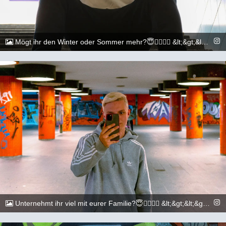
Mögt ihr den Winter oder Sommer mehr?😇🏳️‍🌈🏳️‍🌈 &lt;&gt;&lt;&gt;&lt;&gt;&lt;&gt;&lt;&gt;&lt;&gt;&lt;&gt;&lt;&gt;&lt;&gt;&lt;&gt; 📷: @execuitive_photo &lt;&gt;&lt;&gt;&lt;&gt;&lt;&gt;&lt;&gt;&lt;&gt;&lt;&gt;&lt;&gt;&lt;&gt;&lt;&gt; #gay #lgbtq #Köln #Cologne #german #berlin #boy #marburg #gaylove #eisenach #shooting #summer #summertime #travel #sun #pride #loveislove #gayboy
@_chr2s_
2. August 2022
Unternehmt ihr viel mit eurer Familie?😇🏳️‍🌈🏳️‍🌈 &lt;&gt;&lt;&gt;&lt;&gt;&lt;&gt;&lt;&gt;&lt;&gt;&lt;&gt;&lt;&gt;&lt;&gt;&lt;&gt; 📷: @execuitive_photo Und @dylan.maikel &lt;&gt;&lt;&gt;&lt;&gt;&lt;&gt;&lt;&gt;&lt;&gt;&lt;&gt;&lt;&gt;&lt;&gt;&lt;&gt; #gay #lgbtq #Köln #Cologne #german #berlin #boy #marburg #gaylove #eisenach #shooting #summer #summertime #travel #sun #pride #loveislove #gayboy
@_chr2s_
29. Juli 2022