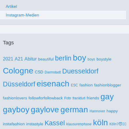
Artikel
Instagram-Medien
Tags
boy
berlin
2021
A21
Abitur
beautiful
boystyle
boys
Cologne
Duesseldorf
CSD
Darmstadt
eisenach
Düsseldorf
fashion
fashionblogger
ESC
gay
fashionlovers
followforfollowback
friends
Foto
frankfurt
gayboy
gaylove
german
happy
Hannover
köln
Kassel
instafashion
instastyle
klausurenphase
Köln?😇🏳️‍🌈