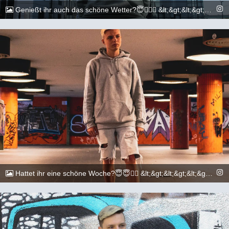
Genießt ihr auch das schöne Wetter?😇🏳️‍🌈🌞 &lt;&gt;&lt;&gt;&lt;&gt;&lt;&gt;&lt;&gt;&lt;&gt;&lt;&gt;&lt;&gt;&lt;&gt;&lt;&gt; 📷: @execuitive_photo &lt;&gt;&lt;&gt;&lt;&gt;&lt;&gt;&lt;&gt;&lt;&gt;&lt;&gt;&lt;&gt;&lt;&gt;&lt;&gt; #gay #lgbtq #Köln #Cologne #german #berlin #boy #marburg #gaylove #eisenach #shooting #summer #summertime #travel #sun #pride #loveislove #gayboy
@_chr2s_
19. Juli 2022
Hattet ihr eine schöne Woche?😇😇🏳️‍🌈 &lt;&gt;&lt;&gt;&lt;&gt;&lt;&gt;&lt;&gt;&lt;&gt;&lt;&gt;&lt;&gt;&lt;&gt;&lt;&gt; 📷: @execuitive_photo und @dylan.maikel &lt;&gt;&lt;&gt;&lt;&gt;&lt;&gt;&lt;&gt;&lt;&gt;&lt;&gt;&lt;&gt;&lt;&gt;&lt;&gt; #gay #lgbtq #Köln #Cologne #german #berlin #boy #marburg #gaylove #eisenach #shooting #summer #summertime #travel #sun #pride #loveislove #gayboy
@_chr2s_
16. Juli 2022