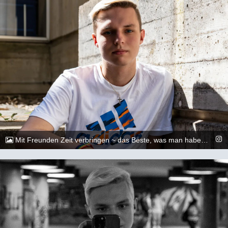
Mit Freunden Zeit verbringen ~ das Beste, was man haben kann😇🏳️‍🌈 &lt;&gt;&lt;&gt;&lt;&gt;&lt;&gt;&lt;&gt;&lt;&gt;&lt;&gt;&lt;&gt;&lt;&gt;&lt;&gt; 📷: @dylan.maikel &lt;&gt;&lt;&gt;&lt;&gt;&lt;&gt;&lt;&gt;&lt;&gt;&lt;&gt;&lt;&gt;&lt;&gt;&lt;&gt; #gay #lgbtq #Köln #Cologne #german #berlin #boy #marburg #gaylove #eisenach #shooting #summer #summertime #travel #sun #pride #loveislove #gayboy
@_chr2s_
20. August 2022